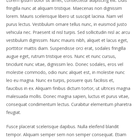
Lorem ipsum dolor sit amet, consectetur adipiscing elit. Duis
fringilla nunc at aliquam tristique. Maecenas non dignissim
lorem. Mauris scelerisque libero ut suscipit lacinia. Nam vel
purus lectus. Vestibulum ornare tellus nunc, in euismod justo
vehicula nec. Praesent id nisl turpis. Sed sollicitudin nisl ac arcu
vestibulum dignissim. Nunc mauris nibh, aliquet et lacus eget,
porttitor mattis diam. Suspendisse orci erat, sodales fringilla
augue eget, rutrum tristique eros. Nunc et nunc cursus,
tincidunt nunc vitae, dignissim leo. Donec sodales, eros vel
molestie commodo, odio nunc aliquet est, in molestie nunc
leo eu magna. Nunc ex turpis, posuere quis facilisis et,
faucibus in ex. Aliquam finibus dictum tortor, ut ultrices magna
malesuada mollis. Donec magna sapien, luctus et purus vitae,
consequat condimentum lectus. Curabitur elementum pharetra
feugiat.
Fusce placerat scelerisque dapibus. Nulla eleifend blandit
tempor. Aliquam semper sem non semper consequat. Etiam