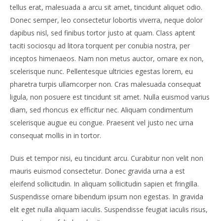
tellus erat, malesuada a arcu sit amet, tincidunt aliquet odio.
Donec semper, leo consectetur lobortis viverra, neque dolor
dapibus nisl, sed finibus tortor justo at quam. Class aptent
taciti sociosqu ad litora torquent per conubia nostra, per
inceptos himenaeos. Nam non metus auctor, ornare ex non,
scelerisque nunc. Pellentesque ultricies egestas lorem, eu
pharetra turpis ullamcorper non. Cras malesuada consequat
ligula, non posuere est tincidunt sit amet. Nulla euismod varius
diam, sed rhoncus ex efficitur nec. Aliquam condimentum
scelerisque augue eu congue. Praesent vel justo nec urna
consequat mollis in in tortor.
Duis et tempor nisi, eu tincidunt arcu. Curabitur non velit non
mauris euismod consectetur. Donec gravida urna a est
eleifend sollicitudin. In aliquam sollicitudin sapien et fringilla.
Suspendisse ornare bibendum ipsum non egestas. In gravida
elit eget nulla aliquam iaculis. Suspendisse feugiat iaculis risus,