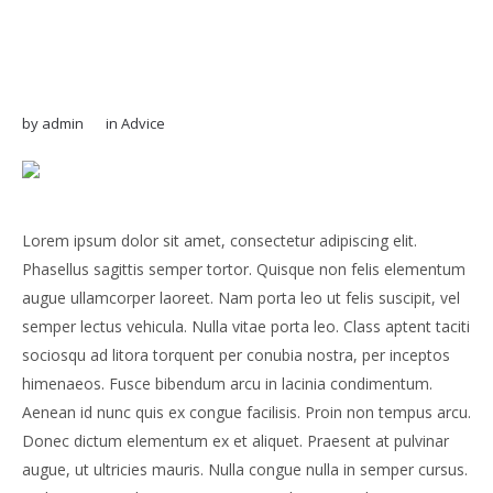
Google Advertising: What
You Really Need to Know
by
admin
in
Advice
Lorem ipsum dolor sit amet, consectetur adipiscing elit.
Phasellus sagittis semper tortor. Quisque non felis elementum
augue ullamcorper laoreet. Nam porta leo ut felis suscipit, vel
semper lectus vehicula. Nulla vitae porta leo. Class aptent taciti
sociosqu ad litora torquent per conubia nostra, per inceptos
himenaeos. Fusce bibendum arcu in lacinia condimentum.
Aenean id nunc quis ex congue facilisis. Proin non tempus arcu.
Donec dictum elementum ex et aliquet. Praesent at pulvinar
augue, ut ultricies mauris. Nulla congue nulla in semper cursus.